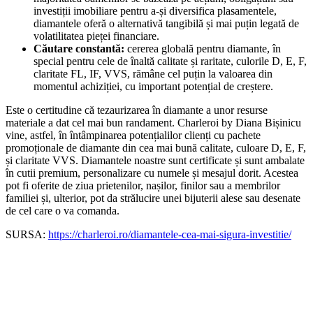
investiții imobiliare pentru a-și diversifica plasamentele,
diamantele oferă o alternativă tangibilă și mai puțin legată de
volatilitatea pieței financiare.
Căutare constantă:
cererea globală pentru diamante, în
special pentru cele de înaltă calitate și raritate, culorile D, E, F,
claritate FL, IF, VVS, rămâne cel puțin la valoarea din
momentul achiziției, cu important potențial de creștere.
Este o certitudine că tezaurizarea în diamante a unor resurse
materiale a dat cel mai bun randament. Charleroi by Diana Bișinicu
vine, astfel, în întâmpinarea potențialilor clienți cu pachete
promoționale de diamante din cea mai bună calitate, culoare D, E, F,
și claritate VVS. Diamantele noastre sunt certificate și sunt ambalate
în cutii premium, personalizare cu numele și mesajul dorit. Acestea
pot fi oferite de ziua prietenilor, nașilor, finilor sau a membrilor
familiei și, ulterior, pot da strălucire unei bijuterii alese sau desenate
de cel care o va comanda.
SURSA:
https://charleroi.ro/diamantele-cea-mai-sigura-investitie/