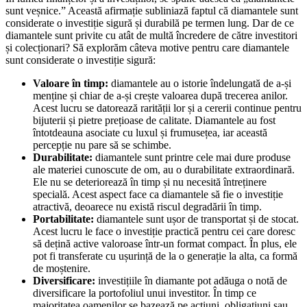
sunt veșnice.” Această afirmație subliniază faptul că diamantele sunt
considerate o investiție sigură și durabilă pe termen lung. Dar de ce
diamantele sunt privite cu atât de multă încredere de către investitori
și colecționari? Să explorăm câteva motive pentru care diamantele
sunt considerate o investiție sigură:
Valoare în timp:
diamantele au o istorie îndelungată de a-și
menține și chiar de a-și crește valoarea după trecerea anilor.
Acest lucru se datorează rarității lor și a cererii continue pentru
bijuterii și pietre prețioase de calitate. Diamantele au fost
întotdeauna asociate cu luxul și frumusețea, iar această
percepție nu pare să se schimbe.
Durabilitate:
diamantele sunt printre cele mai dure produse
ale materiei cunoscute de om, au o durabilitate extraordinară.
Ele nu se deteriorează în timp și nu necesită întreținere
specială. Acest aspect face ca diamantele să fie o investiție
atractivă, deoarece nu există riscul degradării în timp.
Portabilitate:
diamantele sunt ușor de transportat și de stocat.
Acest lucru le face o investiție practică pentru cei care doresc
să dețină active valoroase într-un format compact. În plus, ele
pot fi transferate cu ușurință de la o generație la alta, ca formă
de moștenire.
Diversificare:
investițiile în diamante pot adăuga o notă de
diversificare la portofoliul unui investitor. În timp ce
majoritatea oamenilor se bazează pe acțiuni, obligațiuni sau